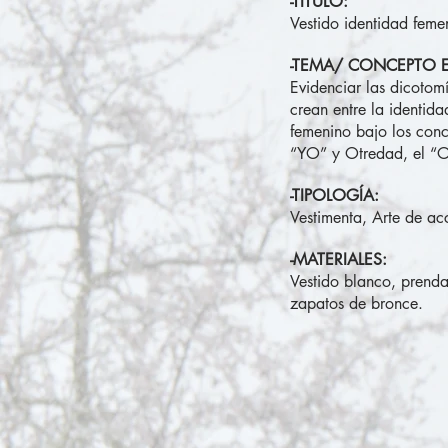
-TÍTULO:
Vestido identidad feme
-TEMA/ CONCEPTO E
Evidenciar las dicotom
crean entre la identida
femenino bajo los conc
“YO” y Otredad, el “
-TIPOLOGÍA:
Vestimenta, Arte de ac
-MATERIALES:
Vestido blanco, prend
zapatos de bronce.