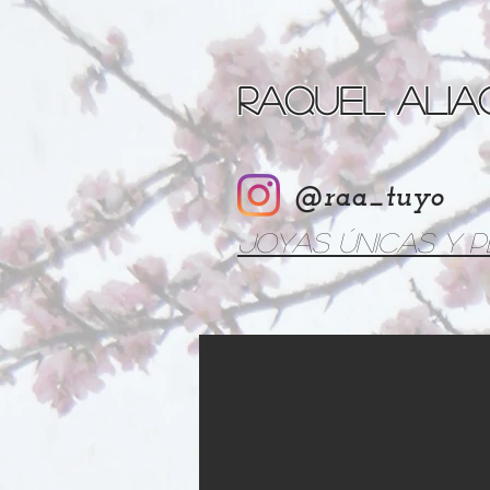
Raquel Ali
@raa_tuyo
Joyas únicas y 