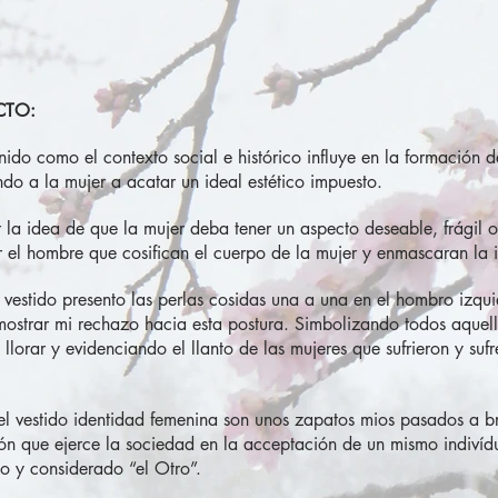
CTO:
enido como el contexto social e histórico influye en la formación 
do a la mujer a acatar un ideal estético impuesto.
r la idea de que la mujer deba tener un aspecto deseable, frágil 
or el hombre que cosifican el cuerpo de la mujer y enmascaran la
estido presento las perlas cosidas una a una en el hombro izqu
ostrar mi rechazo hacia esta postura. Simbolizando todos aquel
 llorar y evidenciando el llanto de las mujeres que sufrieron y su
l vestido identidad femenina son unos zapatos mios pasados a br
sión que ejerce la sociedad en la acceptación de un mismo indiví
do y considerado “el Otro”.