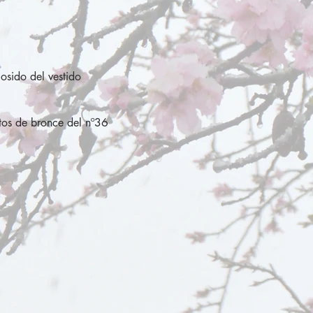
osido del vestido
atos de bronce del nº36