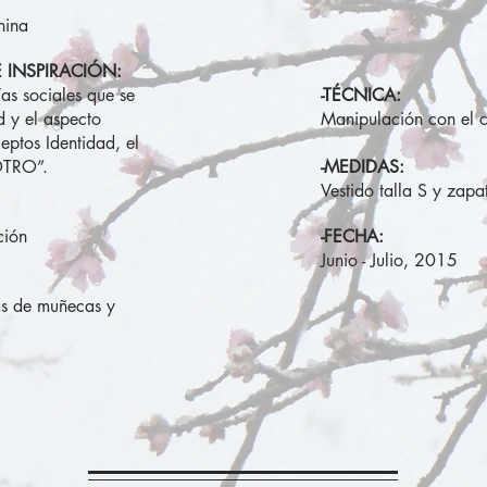
nina
 INSPIRACIÓN:
ías sociales que se
-TÉCNICA:
d y el aspecto
Manipulación con el c
eptos Identidad, el
OTRO”.
-MEDIDAS:
Vestido talla S y zap
ción
-FECHA:
Junio - Julio, 2015
as de muñecas y