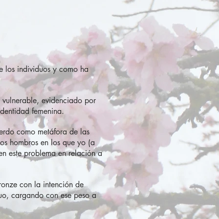
de los individuos y como ha
o vulnerable, evidenciado por
 identidad femenina.
ierdo como metáfora de las
los hombros en los que yo (a
fren este problema en relación a
onze con la intención de
duo, cargando con ese peso a