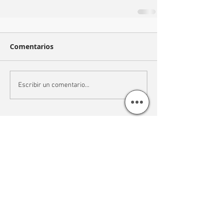
Comentarios
Escribir un comentario...
Recent Posts
RAA TUYO | JOYAS ÚNICAS Y
PERSONALIZADAS
Título del primer post del blog