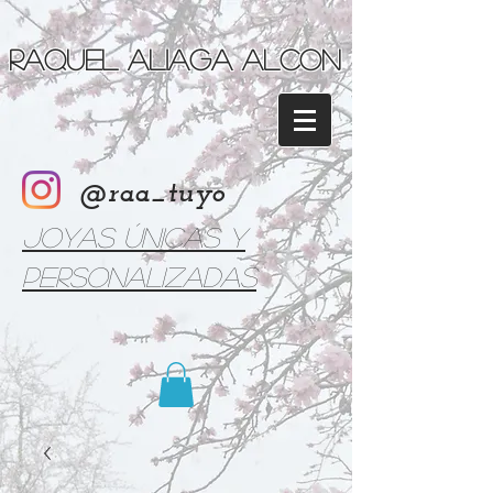
Raquel Aliaga Alcon
@raa_tuyo
Joyas únicas y
personalizadas