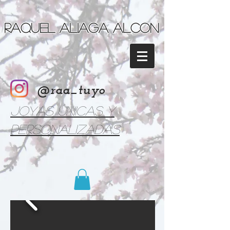
Raquel Aliaga Alcon
@raa_tuyo
Joyas únicas y
personalizadas