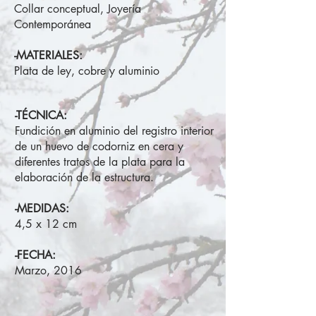
Collar conceptual, Joyería
Contemporánea
-MATERIALES:
Plata de ley, cobre y aluminio
-TÉCNICA:
Fundición en aluminio del registro interior
de un huevo de codorniz en cera y
diferentes tratos de la plata para la
elaboración de la estructura.
-MEDIDAS:
4,5 x 12 cm
-FECHA:
Marzo, 2016