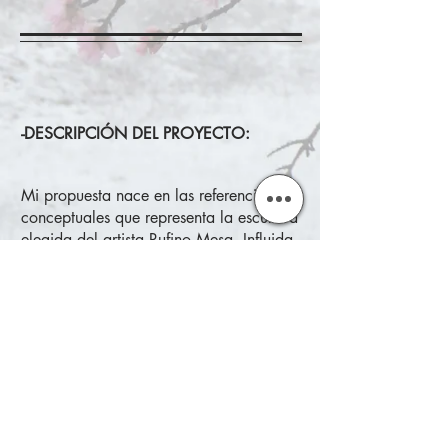
-DESCRIPCIÓN DEL PROYECTO:
Mi propuesta nace en las referencias
conceptuales que representa la escultura
elegida del artista Rufino Mesa. Influida
por tan diversidad de significados tanto
sociales como personales que remiten al
término “gallo”, planteo una pieza que
pretende ser un símbolo en sí misma.
Presento un collar con un título que
equivale a un fonema o grafismo “
O
”
para aportar más importancia a
conceptos de los que participa.