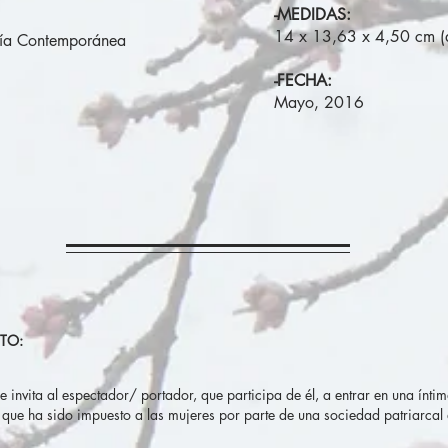
-MEDIDAS:
14 x 13,63 x 4,50 cm (
ría Contemporánea
-FECHA:
Mayo, 2016
CTO:
 invita al espectador/ portador, que participa de él, a entrar en una íntim
o que ha sido impuesto a las mujeres por parte de una sociedad patriarca