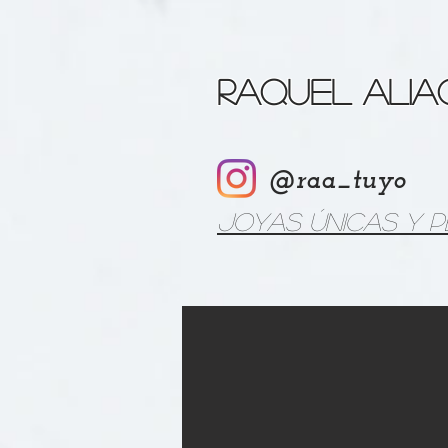
Raquel Ali
@raa_tuyo
Joyas únicas y 