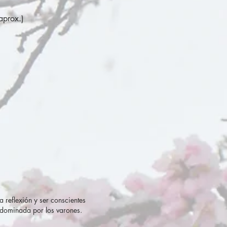
aprox.)
a reflexión y ser conscientes
l dominada por los varones.