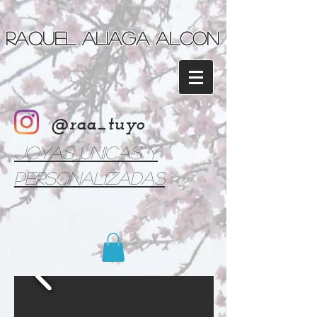
Raquel Aliaga Alcon
@raa_tuyo
Joyas únicas y
personalizadas