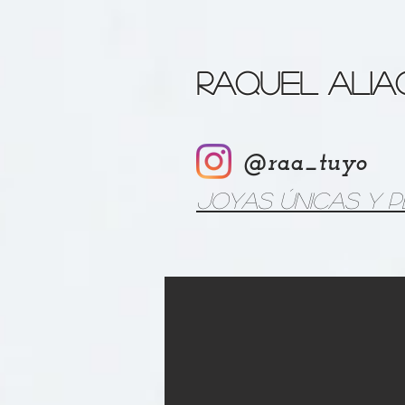
Raquel Ali
@raa_tuyo
Joyas únicas y 