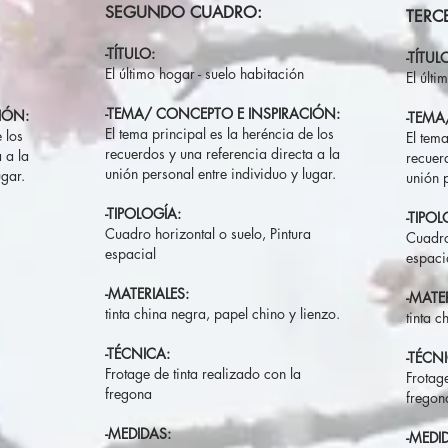
SEGUNDO CUADRO:
TERC
-TÍTULO:
-TÍTUL
El último hogar - suelo habitación
El últi
-TEMA/ CONCEPTO E INSPIRACIÓN:
IÓN:
-TEMA
El tema principal es la heréncia de los
 los
El tema
recuerdos y una referencia directa a la
 a la
recuer
unión personal entre individuo y lugar.
ugar.
unión p
-TIPOLOGÍA:
-TIPOL
Cuadro horizontal o suelo, Pintura
Cuadro
espacial
espaci
-MATERIALES:
-MATER
tinta china negra, papel chino y lienzo.
tinta c
-TÉCNICA:
-TÉCN
Frotage de tinta realizado con la
Frotage
fregona
frego
-MEDIDAS:
-MEDI