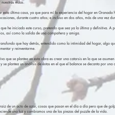
 nuestras vidas.
zar esta última casa, ya que para mí la experiencia del hogar en Granada h
asiones, durante cuatro años; e incluso en dos años, más de una vez dur
 que he iniciado este curso, pretendo que sea ya la última y definitiva. A p
ios, así como la salida de una compañera y amiga.
 transfondo que hay detrás, entendido como la intimidad del hogar, algo
imentar y reinventarme.
etivo que se plantea en esta obra es crear una catarsis en la que se asumen
y se plantea un análisis de éstas en el que el balance se decanta por una a
 raiz de un acto de azar, cosas que pasan en el día a día pero que de golp
nciende una luz y cambiamos una de las piezas del puzzle de la vida.