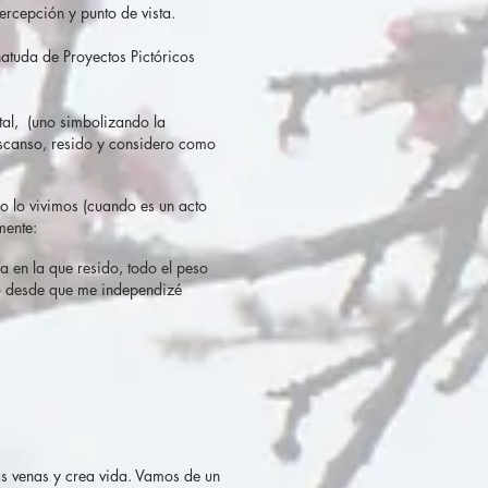
ercepción y punto de vista.
natuda de Proyectos Pictóricos
tal, (uno simbolizando la
descanso, resido y considero como
o lo vivimos (cuando es un acto
mente:
a en la que resido, todo el peso
ido desde que me independizé
as venas y crea vida. Vamos de un