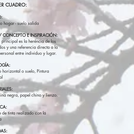
ER CUADRO:
O:
mo hogar - suelo salida
/ CONCEPTO E INSPIRACIÓN:
 principal es la heréncia de los
dos y una referencia directa a la
ersonal entre individuo y lugar.
OGÍA:
 horizontal o suelo, Pintura
al
IALES:
hina negra, papel chino y lienzo.
ICA:
 de tinta realizado con la
na
DAS: