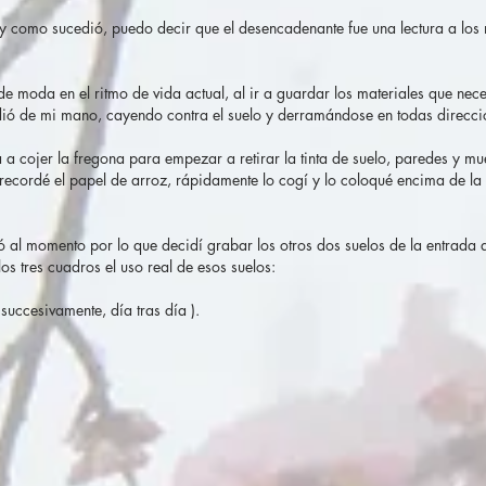
l y como sucedió, puedo decir que el desencadenante fue una lectura a los
de moda en el ritmo de vida actual, al ir a guardar los materiales que nece
ndió de mi mano, cayendo contra el suelo y derramándose en todas direcci
a a cojer la fregona para empezar a retirar la tinta de suelo, paredes y m
recordé el papel de arroz, rápidamente lo cogí y lo coloqué encima de la 
ó al momento por lo que decidí grabar los otros dos suelos de la entrada 
los tres cuadros el uso real de esos suelos:
í succesivamente, día tras día ).