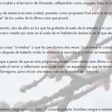
la ciudad y el territorio de Granada, reflejandolo como siempre, bajo mi p
a y de estancia en esta ciudad, presento como propuesta final para la asig
e” de los suelos de la última casa que pisaré.
amaño, dos de ellos en los que he grabado el suelo de la entrada a mi por
 tercero creado por azar en el suelo de mi habitación (estancia en la que 
as cosas “a medias” o que las percibimos dos veces: La primera es cuand
o después de haberlo vivido lo volvemos a recordar o a revivir en nuestra 
ar que a pesar de que en esta propuesta planteo como medio esta última cas
 sale al revivir y reflexionar acerca de todas las experiencias que he ten
 Tarragona, para iniciar una nueva vida en la ciudad de Granada.
ovemos, luego estamos vivos. El corazón palpita: bombea sangre a nuestr