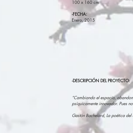
100 x 160 cm
-FECHA:
Enero, 2015
-DESCRIPCIÓN DEL PROYECTO:
“Cambiando el espacio, abandonan
psíquicamente innovador. Pues no
Gastón Bachelard, La poética del