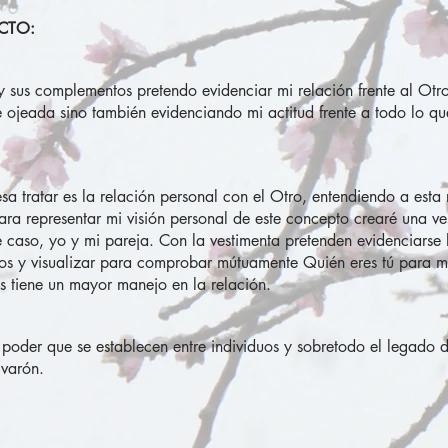
CTO:
y sus complementos pretendo evidenciar mi relación frente al Otro,
 ojeada sino también evidenciando mi actitud frente a todo lo que
esa tratar es la relación personal con el Otro, entendiendo a est
Para representar mi visión personal de este concepto crearé una 
te caso, yo y mi pareja. Con la vestimenta pretenden evidenciarse
duos y visualizar para comprobar mútuamente Quién eres tú para mí
s tiene un mayor manejo en la relación.
 poder que se establecen entre individuos y sobretodo el legado de
 varón.