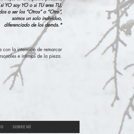
 si YO soy YO o si TU eres TU,
os a ser los “Otros” o “Otro”,
somos un solo individuo,
diferenciado de los demás.*
da con la intención de remarcar
sonales e íntimas de la pieza.
EO
SOBRE MÍ