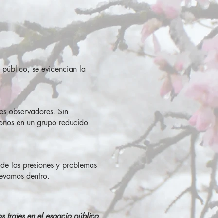
o público, se evidencian la
tes observadores. Sin
donos en un grupo reducido
o de las presiones y problemas
levamos dentro.
os trajes en el espacio público,