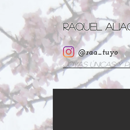
Raquel Ali
@raa_tuyo
Joyas únicas y 