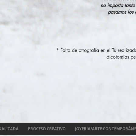
no importa tanto
pasamos los d
* Falta de otrografía en el Tu realiza
dicotomías per
NALIZADA
PROCESO CREATIVO
JOYERIA/ARTE CONTEMPORÁN