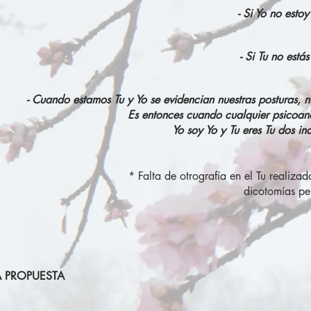
- Si Yo no esto
- Si Tu no está
- Cuando estamos Tu y Yo se evidencian nuestras posturas, n
Es entonces cuando cualquier psicoanál
Yo soy Yo y Tu eres Tu dos ind
* Falta de otrografía en el Tu realiza
dicotomías per
A PROPUESTA