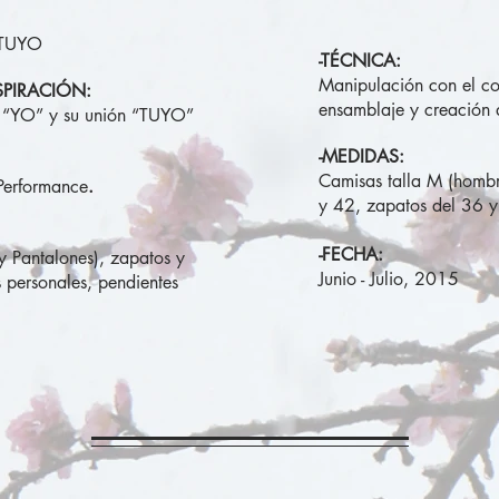
 TUYO
-TÉCNICA:
Manipulación con el cos
SPIRACIÓN:
ensamblaje y creación
l “YO” y su unión “TUYO”
-MEDIDAS:
Camisas talla M (hombr
 Performance
.
y 42, zapatos del 36 y 
-FECHA:
y Pantalones), zapatos y
Junio - Julio, 2015
 personales, pendientes