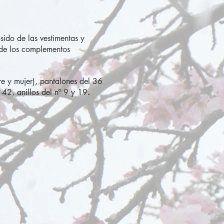
ido de las vestimentas y
 de los complementos
e y mujer), pantalones del 36
42, anillos del nº 9 y 19
.