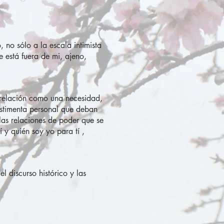
 no sólo a la escala intimista
 está fuera de mi, ajeno,
a relación como una necesidad,
vestimenta personal que deban
 las relaciones de poder que se
 y quién soy yo para tí ,
l discurso histórico y las